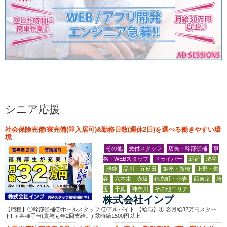
シニア応援
社会保険完備/寮完備(即入居可)&勤務日数(週休2日)を選べる働きやすい環
境
その他
受付スタッフ
店長・幹部候補
事
務・WEBスタッフ
ドライバー
新宿
渋谷
池袋
品川・五反田
銀座・新橋
上野・鶯
谷
六本木・赤坂
錦糸町・小岩
西東京
埼
玉
千葉
神奈川
その他エリア
株式会社インプ
【職種】①幹部候補②ホールスタッフ ③アルバイト 【給与】①,②月給32万円スター
ト!!＋各種手当(賞与も年2回支給。) ③時給1500円以上