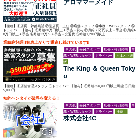
アロママーメイド
【職種】①店長・幹部候補 ②副店長・主任 ③店舗スタッフ ④事務・WEBスタッフ ⑤
ドライバー 【給与】①月給80万円以上＋手当＋賞与 ②月給50万円以上＋手当 ③月給4
0万円以上＋手当 ④月給23万〜＋手当＋交通費 ⑤時給1,200円以上
業績絶好調!!右肩上がりで躍進し続けています!!
その他
受付スタッフ
店長・幹部候補
事
務・WEBスタッフ
ドライバー
六本木・赤
坂
The King ＆ Queen Toky
o
【職種】①店舗管理スタッフ ②ドライバー 【給与】①月給350,000円以上可能 ②日給1
5,000円
知的ヘンタイが業界を変える！
その他
受付スタッフ
店長・幹部候補
事
務・WEBスタッフ
ドライバー
神奈川
株式会社4C