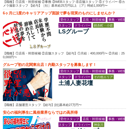
【職種】①店長・幹部候補 ②事務 ③WEBスタッフ ④店舗スタッフ ⑤ドライバー ⑥カ
メラ撮影スタッフ 【給与】［社］基本給25万円以上 ［ア］時給1,000円〜
6ヶ月に1度のキャリアアップ面談で夢を現実のものにしませんか？
受付スタッフ
店長・幹部候補
事務・WEB
スタッフ
ドライバー
錦糸町・小岩
LSグループ
【職種】①店長・幹部候補 ②店舗スタッフ 【給与】①月給：400,000円〜 ②月給：25
0,000円〜
グループ初の北関東出店！内勤スタッフを募集します！
受付スタッフ
店長・幹部候補
事務・WEB
スタッフ
ドライバー
その他エリア
土浦人妻花壇
【職種】店舗運営スタッフ 【給与】[社]基本給27万円〜
安心の福利厚生に風俗業界ならではの高所得
受付スタッフ
店長・幹部候補
事務・WEB
スタッフ
ドライバー
神奈川