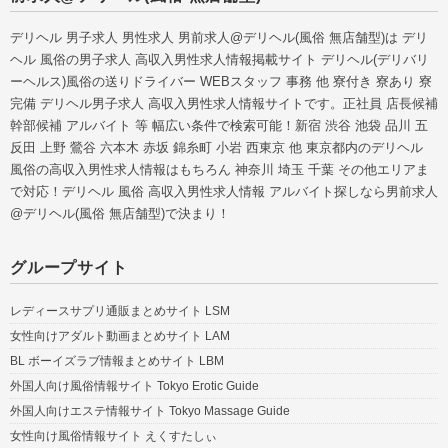
デリヘル 男子求人 男性求人 男前求人@デリヘル(風俗 無店舗型)は デリ
ヘル 風俗の男子求人 高収入男性求人情報掲載サイト デリヘル(デリバリ
ーヘルス)風俗の送りドライバー WEBスタッフ 事務 他 寮付き 寮あり 寮
完備 デリヘル男子求人 高収入男性求人情報サイトです。正社員 店長候補
幹部候補 アルバイト 等 幅広い条件で検索可能！新宿 渋谷 池袋 品川 五
反田 上野 鶯谷 六本木 赤坂 錦糸町 小岩 西東京 他 東京都内のデリヘル
風俗の高収入男性求人情報はもちろん 神奈川 埼玉 千葉 その他エリアま
で対応！デリヘル 風俗 高収入男性求人情報 アルバイト探しなら男前求人
@デリヘル(風俗 無店舗型)で決まり！
グループサイト
レディースサプリ通販まとめサイト LSM
女性向けアダルト動画まとめサイト LAM
BL ボーイズラブ情報まとめサイト LBM
外国人向け風俗情報サイト Tokyo Erotic Guide
外国人向けエステ情報サイト Tokyo Massage Guide
女性向け風俗情報サイト えくすたしぃ