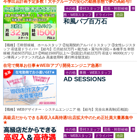
今季出店計画予定多数！大手グループの安心の勤務形態で夢の高給与!!
その他
受付スタッフ
店長・幹部候補
事
務・WEBスタッフ
ドライバー
池袋
和風パブ百万石
【職種】①幹部候補、ホールスタッフ ②短期契約アルバイトスタッフ ③女性レジスタ
ッフ ④送迎ドライバー 【給与】①月給32万円＋能力給＋賞与(年2回)＋各種手当 幹部
候補:月給50万円以上!! ②時給1500円以上〜 ③(固定)月給22万円 ④送り ¥6000(ガソリ
ン/車両メンテナンス代込み 高速使用時 通行料全額支給)
在宅で簡単お仕事★WEB/アプリ開発エンジニア急募!!
その他
事務・WEBスタッフ
AD SESSIONS
【職種】WEBデザイナー・システムエンジニア 他 【給与】完全出来高制(応相談)
高級店だからできる高収入&高待遇!出店拡大中のため正社員大量募集中
★
その他
受付スタッフ
店長・幹部候補
事
務・WEBスタッフ
ドライバー
池袋