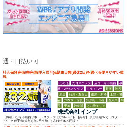
週・日払い可
社会保険完備/寮完備(即入居可)&勤務日数(週休2日)を選べる働きやすい環
境
その他
受付スタッフ
店長・幹部候補
事
務・WEBスタッフ
ドライバー
新宿
渋谷
池袋
品川・五反田
銀座・新橋
上野・鶯
谷
六本木・赤坂
錦糸町・小岩
西東京
埼
玉
千葉
神奈川
その他エリア
株式会社インプ
【職種】①幹部候補②ホールスタッフ ③アルバイト 【給与】①,②月給32万円スター
ト!!＋各種手当(賞与も年2回支給。) ③時給1500円以上