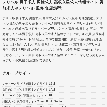
デリヘル 男子求人 男性求人 高収入男求人情報サイト 男
前求人@デリヘル(風俗 無店舗型)
デリヘル 男子求人 男性求人 男前求人@デリヘル(風俗 無店舗型)は デリ
ヘル 風俗の男子求人 高収入男性求人情報掲載サイト デリヘル(デリバリ
ーヘルス)風俗の送りドライバー WEBスタッフ 事務 他 寮付き 寮あり 寮
完備 デリヘル男子求人 高収入男性求人情報サイトです。正社員 店長候補
幹部候補 アルバイト 等 幅広い条件で検索可能！新宿 渋谷 池袋 品川 五
反田 上野 鶯谷 六本木 赤坂 錦糸町 小岩 西東京 他 東京都内のデリヘル
風俗の高収入男性求人情報はもちろん 神奈川 埼玉 千葉 その他エリアま
で対応！デリヘル 風俗 高収入男性求人情報 アルバイト探しなら男前求人
@デリヘル(風俗 無店舗型)で決まり！
グループサイト
レディースサプリ通販まとめサイト LSM
女性向けアダルト動画まとめサイト LAM
BL ボーイズラブ情報まとめサイト LBM
外国人向け風俗情報サイト Tokyo Erotic Guide