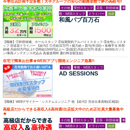
今季出店計画予定多数！大手グループの安心の勤務形態で夢の高給与!!
その他
受付スタッフ
店長・幹部候補
事
務・WEBスタッフ
ドライバー
池袋
和風パブ百万石
【職種】①幹部候補、ホールスタッフ ②短期契約アルバイトスタッフ ③女性レジスタ
ッフ ④送迎ドライバー 【給与】①月給32万円＋能力給＋賞与(年2回)＋各種手当 幹部
候補:月給50万円以上!! ②時給1500円以上〜 ③(固定)月給22万円 ④送り ¥6000(ガソリ
ン/車両メンテナンス代込み 高速使用時 通行料全額支給)
在宅で簡単お仕事★WEB/アプリ開発エンジニア急募!!
その他
事務・WEBスタッフ
AD SESSIONS
【職種】WEBデザイナー・システムエンジニア 他 【給与】完全出来高制(応相談)
高級店だからできる高収入&高待遇!出店拡大中のため正社員大量募集中
★
その他
受付スタッフ
店長・幹部候補
事
務・WEBスタッフ
ドライバー
池袋