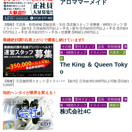
アロママーメイド
【職種】①店長・幹部候補 ②副店長・主任 ③店舗スタッフ ④事務・WEBスタッフ ⑤
ドライバー 【給与】①月給80万円以上＋手当＋賞与 ②月給50万円以上＋手当 ③月給4
0万円以上＋手当 ④月給23万〜＋手当＋交通費 ⑤時給1,200円以上
業績絶好調!!右肩上がりで躍進し続けています!!
その他
受付スタッフ
店長・幹部候補
事
務・WEBスタッフ
ドライバー
六本木・赤
坂
The King ＆ Queen Toky
o
【職種】①店舗管理スタッフ ②ドライバー 【給与】①月給350,000円以上可能 ②日給1
5,000円
知的ヘンタイが業界を変える！
その他
受付スタッフ
店長・幹部候補
事
務・WEBスタッフ
ドライバー
神奈川
株式会社4C