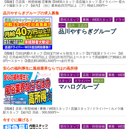
【職種】①店長・幹部候補 ②事務 ③WEBスタッフ ④店舗スタッフ ⑤ドライバー ⑥カ
メラ撮影スタッフ 【給与】［社］基本給25万円以上 ［ア］時給1,000円〜
品川やすらぎグループの求人募集
受付スタッフ
事務・WEBスタッフ
ドライ
バー
品川・五反田
品川やすらぎグループ
【職種】①[社]内勤スタッフ ②[社][ア]Ｗｅｂ担当スタッフ ③[ア]送迎ドライバー 【給
与】①月給40万円〜50万円以上 ②[社]月30万円以上〜スタートで昇給随時 [ア]時給1,30
0円〜スタート ③委託料1時間1,500円〜+走行手当
安心の福利厚生に風俗業界ならではの高所得
受付スタッフ
店長・幹部候補
事務・WEB
スタッフ
ドライバー
神奈川
マハログループ
【職種】店長 / 幹部候補 / 事務 / WEBスタッフ / 店舗スタッフ / ドライバー / カメラ撮
影スタッフ 【給与】月給：300,000円〜
今すぐに稼げる！
受付スタッフ
店長・幹部候補
事務・WEB