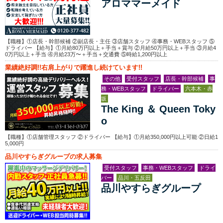
アロママーメイド
【職種】①店長・幹部候補 ②副店長・主任 ③店舗スタッフ ④事務・WEBスタッフ ⑤
ドライバー 【給与】①月給80万円以上＋手当＋賞与 ②月給50万円以上＋手当 ③月給4
0万円以上＋手当 ④月給23万〜＋手当＋交通費 ⑤時給1,200円以上
業績絶好調!!右肩上がりで躍進し続けています!!
その他
受付スタッフ
店長・幹部候補
事
務・WEBスタッフ
ドライバー
六本木・赤
坂
The King ＆ Queen Toky
o
【職種】①店舗管理スタッフ ②ドライバー 【給与】①月給350,000円以上可能 ②日給1
5,000円
品川やすらぎグループの求人募集
受付スタッフ
事務・WEBスタッフ
ドライ
バー
品川・五反田
品川やすらぎグループ