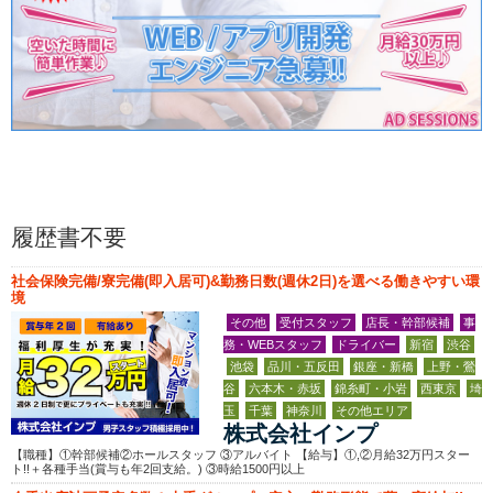
履歴書不要
社会保険完備/寮完備(即入居可)&勤務日数(週休2日)を選べる働きやすい環
境
その他
受付スタッフ
店長・幹部候補
事
務・WEBスタッフ
ドライバー
新宿
渋谷
池袋
品川・五反田
銀座・新橋
上野・鶯
谷
六本木・赤坂
錦糸町・小岩
西東京
埼
玉
千葉
神奈川
その他エリア
株式会社インプ
【職種】①幹部候補②ホールスタッフ ③アルバイト 【給与】①,②月給32万円スター
ト!!＋各種手当(賞与も年2回支給。) ③時給1500円以上