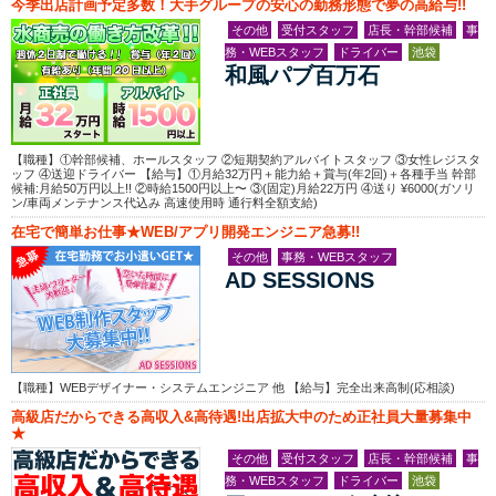
今季出店計画予定多数！大手グループの安心の勤務形態で夢の高給与!!
その他
受付スタッフ
店長・幹部候補
事
務・WEBスタッフ
ドライバー
池袋
和風パブ百万石
【職種】①幹部候補、ホールスタッフ ②短期契約アルバイトスタッフ ③女性レジスタ
ッフ ④送迎ドライバー 【給与】①月給32万円＋能力給＋賞与(年2回)＋各種手当 幹部
候補:月給50万円以上!! ②時給1500円以上〜 ③(固定)月給22万円 ④送り ¥6000(ガソリ
ン/車両メンテナンス代込み 高速使用時 通行料全額支給)
在宅で簡単お仕事★WEB/アプリ開発エンジニア急募!!
その他
事務・WEBスタッフ
AD SESSIONS
【職種】WEBデザイナー・システムエンジニア 他 【給与】完全出来高制(応相談)
高級店だからできる高収入&高待遇!出店拡大中のため正社員大量募集中
★
その他
受付スタッフ
店長・幹部候補
事
務・WEBスタッフ
ドライバー
池袋