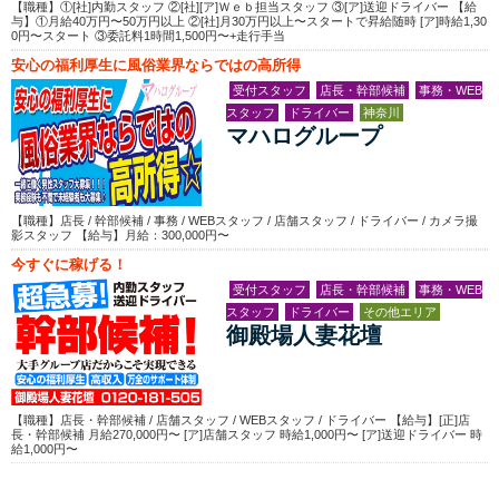
【職種】①[社]内勤スタッフ ②[社][ア]Ｗｅｂ担当スタッフ ③[ア]送迎ドライバー 【給
与】①月給40万円〜50万円以上 ②[社]月30万円以上〜スタートで昇給随時 [ア]時給1,30
0円〜スタート ③委託料1時間1,500円〜+走行手当
安心の福利厚生に風俗業界ならではの高所得
受付スタッフ
店長・幹部候補
事務・WEB
スタッフ
ドライバー
神奈川
マハログループ
【職種】店長 / 幹部候補 / 事務 / WEBスタッフ / 店舗スタッフ / ドライバー / カメラ撮
影スタッフ 【給与】月給：300,000円〜
今すぐに稼げる！
受付スタッフ
店長・幹部候補
事務・WEB
スタッフ
ドライバー
その他エリア
御殿場人妻花壇
【職種】店長・幹部候補 / 店舗スタッフ / WEBスタッフ / ドライバー 【給与】[正]店
長・幹部候補 月給270,000円〜 [ア]店舗スタッフ 時給1,000円〜 [ア]送迎ドライバー 時
給1,000円〜